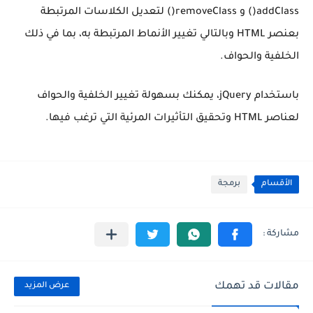
addClass() و removeClass() لتعديل الكلاسات المرتبطة
بعنصر HTML وبالتالي تغيير الأنماط المرتبطة به، بما في ذلك
الخلفية والحواف.
باستخدام jQuery، يمكنك بسهولة تغيير الخلفية والحواف
لعناصر HTML وتحقيق التأثيرات المرئية التي ترغب فيها.
الأقسام
برمجة
مقالات قد تهمك
عرض المزيد