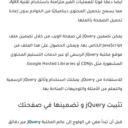
أيضًا دعمًا قويًا للعمليات الغير متزامنة باستخدام تقنية AJAX،
مما يسمح بتحميل المحتوى ديناميكيًا من الخوادم بدون إعادة
تحميل الصفحة بأكملها.
يمكن تضمين jQuery في صفحة الويب من خلال تضمين ملف
JavaScript الخاص بها، ويمكن الحصول على هذا الملف من
موقع مكتبة jQuery الرسمي أو عبر خدمات التسليم المحتوى
المشهورة مثل CDNjs أو Google Hosted Libraries.
للاستفادة من jQuery، يمكنك استخدام وثائق jQuery الرسمية
والتعلم من الأمثلة والتوجيهات المتاحة بها.
تثبیت jQuery و تضمينها في صفحتك
قبل أن تبدأ معي في الولوج إلى عالم المكتبة
jQuery
عبر دقائق