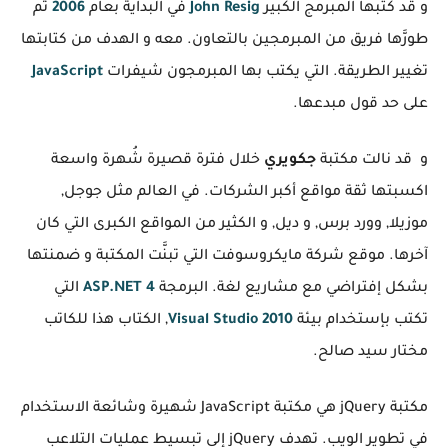
و قد كتبها المبرمج الكبير
John Resig
في البداية بعام
2006
ثم
طورَّها فريق من المبرمجين بالتعاون. معه و الهدف من كتابتها
تغيير الطريقة. التي يكتب بها المبرمجون شيفرات
JavaScript
على حد قول مبدعها.
و قد نالت مكتبة
جكويري
خلال فترة قصيرة شُهرة واسعة
اكسبتها ثقة مواقع أكبر الشركات. في العالم مثل جوجل,
موزيلا, وورد برس, و ديل, و الكثير من المواقع الكبرى التي كان
آخرها. موقع شركة مايكروسوفت التي تبنَّت المكتبة و ضمنتها
بشكل إفتراضي مع مشاريع لغة. البرمجة
ASP.NET 4
التي
تكتب بإستخدام بيئة
Visual Studio 2010
, الكتاب هذا للكاتب
مختار سيد صالح.
مكتبة jQuery هي مكتبة JavaScript شهيرة وشائعة الاستخدام
في تطوير الويب. تهدف jQuery إلى تبسيط عمليات التلاعب