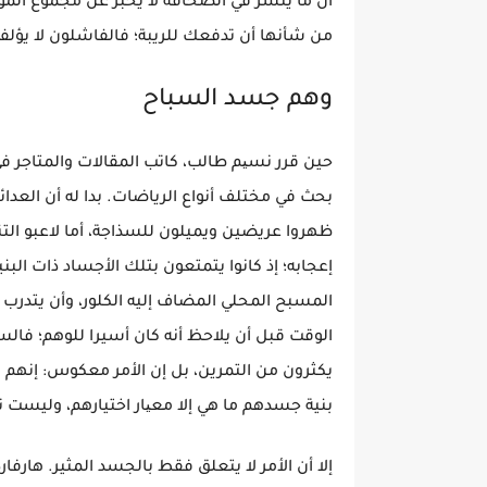
أن ما ينشر في الصحافة لا يخبر عن مجموع الموس
من شأنها أن تدفعك للريبة؛ فالفاشلون لا يؤل
وهم جسد السباح
حين قرر نسیم طالب، كاتب المقالات والمتاجر في
بحث في مختلف أنواع الرياضات. بدا له أن العدا
ظهروا عريضين ويميلون للسذاجة، أما لاعبو ال
إعجابه؛ إذ كانوا يتمتعون بتلك الأجساد ذات البني
المسبح المحلي المضاف إليه الكلور، وأن يتدرب
الوقت قبل أن يلاحظ أنه كان أسيرا للوهم؛ فالس
يكثرون من التمرين، بل إن الأمر معكوس: إنهم س
بنية جسدهم ما هي إلا معیار اختيارهم، وليست
إلا أن الأمر لا يتعلق فقط بالجسد المثير. هار