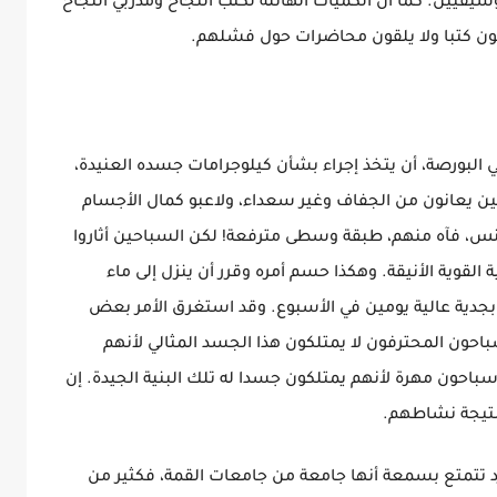
يقيين. كما أن الكميات الهائلة لكتب النجاح ومدربي النجاح
فون كتبا ولا يلقون محاضرات حول فشلهم.
 البورصة، أن يتخذ إجراء بشأن كيلوجرامات جسده العنيدة،
ئين يعانون من الجفاف وغير سعداء، ولاعبو كمال الأجسام
تنس، فآه منهم، طبقة وسطى مترفعة! لكن السباحين أثاروا
ة القوية الأنيقة. وهكذا حسم أمره وقرر أن ينزل إلى ماء
 بجدية عالية يومين في الأسبوع. وقد استغرق الأمر بعض
باحون المحترفون لا يمتلكون هذا الجسد المثالي لأنهم
باحون مهرة لأنهم يمتلكون جسدا له تلك البنية الجيدة. إن
 نتيجة نشاطهم.
فارد تتمتع بسمعة أنها جامعة من جامعات القمة، فكثير من