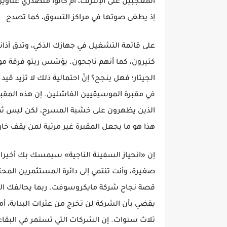
المعجبين على الإنترنت، أم كانوا متصدري عناوين
إذ يطغى صوتها في مراكز التسوق، كما تصدح
على قائمة التشغيل في جهازك الذكي، وتدق آذانك
كثيرون، كما أنهم ناجحون. يؤسّس ريتو فرقة مو
الجيتار؛ فهل ينجح؟ إنّ احتمالية ذلك لا تزيد قيد
في مقبرة الموسيقيين الفاشلين. إن هذه المق
الذين يظهرون على خشبة المسرح، لكن ليس ثمة
هذا هو ما يجعل المقبرة غير مرئية لمن يقف خار
إن «انحياز السفينة الناجية» سيمسك بك أخيرا
صغيرة، وأنت تنتمي إلى دائرة المستثمرين المحت
قصة نجاح شركة مايكروسوفت. ربما يحالفك الحظ،
يقضي بأن الشركة لن تخرج من عثرات البداية، أم
ثلاث سنوات. إن الشركات التي تستمر في البقا