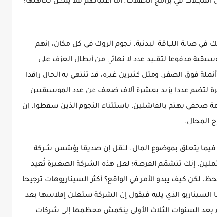
 المجلات في برامج الحفلات. أما أغنياتهم فلا يمكن تجاهلها؛
 في صالة اللياقة البدنية. نجوم الروك في كل مكان، إنهم
سيقية مدفوعا لتقليد عدد لا نهائي من أبطال العزف على
 أنملة فوق الصفر. ومثل كثيرين غيره، قد تنتهي به الحال راقدا
برة لتضم عددا يزيد بعشرة آلاف ضعف عن عدد الموسيقيين
 صحفي يهتم بالفاشلين، باستثناء النجوم الذين سقطوا. إن
ج المجال.
 فيما يتعلق بموضوع المال. لنقل إن صديقا يؤسّس شركة
ملين، إنك تتشمّم الفرصة؛ لعل هذه الشركة الصغيرة تُعيد
 لكن كيف يبدو الأمر في الواقع؟ أكثر السيناريوهات ترجيحا
ا السيناريو الذي يليه فيقول إن الشركة ستعلن إفلاسها بعد
ء بعد السنوات الثلاث الأولى ينكمش معظمها إلى شركات