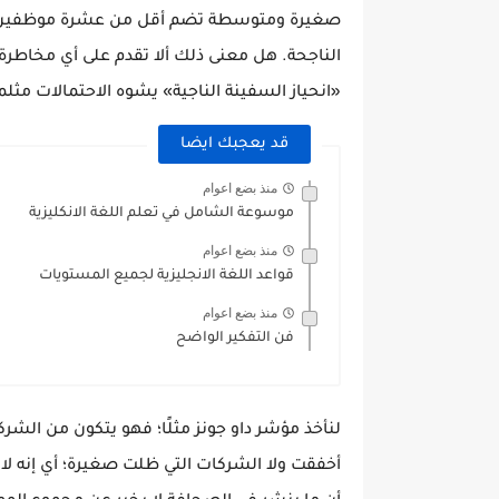
صغيرة ومتوسطة تضم أقل من عشرة موظفين. ال
الناجحة. هل معنى ذلك ألا تقدم على أي مخاطر
«انحياز السفينة الناجية» يشوه الاحتمالات مثلم
قد يعجبك ايضا
منذ بضع اعوام
موسوعة الشامل في تعلم اللغة الانكليزية
منذ بضع اعوام
قواعد اللغة الانجليزية لجميع المستويات
منذ بضع اعوام
فن التفكير الواضح
لنأخذ مؤشر داو جونز مثلًا؛ فهو يتكون من الشر
أخفقت ولا الشركات التي ظلت صغيرة؛ أي إنه لا ي