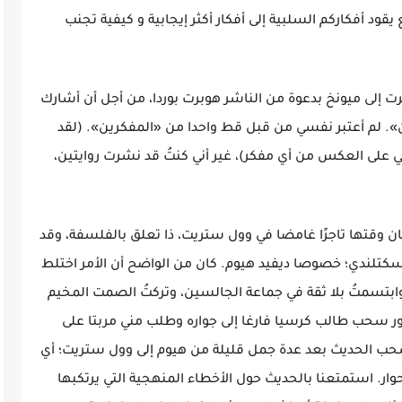
 يقود أفكاركم السلبية إلى أفكار أكثر إيجابية و كيفية تجنب
ء ذات مساء في خريف عام ٢٠٠٤. سافرت إلى ميونخ بدعوة من الناشر هوبرت بوردا، من أجل أن أشارك
. لم أعتبر نفسي من قبل قط واحدا من «المفكرين». (لقد
 على العكس من أي مفكر)، غير أني كنتُ قد نشرت روايتين،
 وقتها تاجرًا غامضا في وول ستريت، ذا تعلق بالفلسفة، وقد
الاسكتلندي؛ خصوصا ديفيد هيوم. كان من الواضح أن الأمر اختلط
ابتسمتُ بلا ثقة في جماعة الجالسين، وتركتُ الصمت المخيم
ور سحب طالب كرسيا فارغا إلى جواره وطلب مني مربتا على
سحب الحديث بعد عدة جمل قليلة من هيوم إلى وول ستريت؛ أي
وار. استمتعنا بالحديث حول الأخطاء المنهجية التي يرتكبها