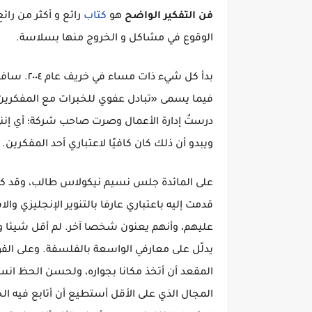
فن التفكير الواضح
هو
كتاب
رائع و أكثر من رائع
الوقوع في مشاكل و الخروج منها بسلاسة.
بدأ كل شي
فيما يسمى «تبادل عفوي للخبرات مع المفكرين»
درستُ إدارة الأعمال وصرت صاحب شركة؛ أي إنني
ويبدو أن ذلك كان كافيًا لاعتباري أحد المفكرين.
على المائدة جلس نسيم نيكولاس طالب، وقد كان
قدمت إليه باعتباري عارفا بالتنوير الإنجليزي و
عليهم، وأنهم يعنون شخصا آخر. لم أقل شيئا و
يدلّل على معارفي الواسعة بالفلسفة. وعلى الف
المقعد أن أتخذ مكانا بجواره، ولحسن الحظ ان
المجال الذي على الأقل أستطيع أن أتابع فيه الح