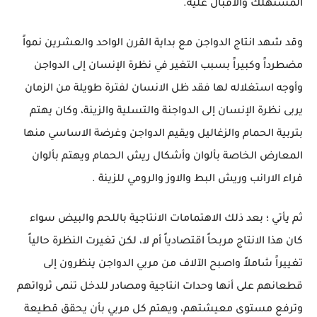
المستهلك والاقبال عليه.
وقد شهد انتاج الدواجن مع بداية القرن الواحد والعشرين نمواً
مضطرداً وكبيراً بسبب التغير في نظرة الإنسان إلى الدواجن
وأوجه استغلاله لها فقد ظل الانسان لفترة طويلة من الزمان
يربى نظرة الإنسان إلى الدواجنة والتسلية والزينة، وكان يهتم
بتربية الحمام والزغاليل ويقيم الدواجن وغرضة الاساسي منها
المعارض الخاصة بألوان وأشكال ريش الحمام ويهتم بألوان
فراء الارانب وريش البط والاوز والرومي للزينة .
ثم يأتي ؛ بعد ذلك الاهتمامات الانتاجية باللحم والبيض سواء
كان هذا الانتاج مربحاً اقتصادياً أم لا، لكن تغيرت النظرة حالياً
تغييراً شاملاً واصبح الآلاف من مربي الدواجن ينظرون إلى
قطعانهم على أنها وحدات انتاجية ومصادر للدخل تنمى ثرواتهم
وترفع مستوى معيشتهم، ويهتم كل مربي بأن يحقق قطيعة