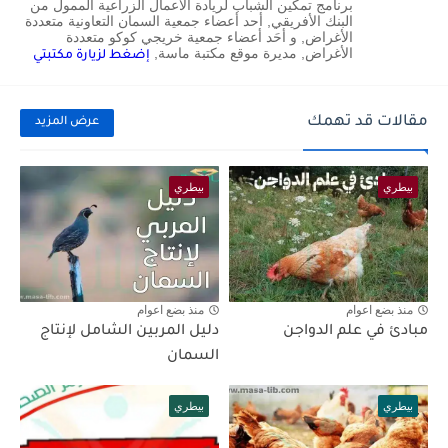
برنامج تمكين الشباب لريادة الأعمال الزراعية الممول من
البنك الأفريقي, أحد أعضاء جمعية السمان التعاونية متعددة
الأغراض, و أحَد أعضاء جمعية خريجي كوكو متعددة
الأغراض, مديرة موقع مكتبة ماسة,
إضغط لزيارة مكتبتي
مقالات قد تهمك
عرض المزيد
بيطري
بيطري
منذ بضع اعوام
منذ بضع اعوام
مبادئ في علم الدواجن
دليل المربين الشامل لإنتاج
السمان
بيطري
بيطري